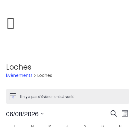
Loches
Évènements
Loches
Il n’y a pas d’évènements à venir.
N
o
t
06/08/2026
R
N
i
R
M
c
a
e
e
S
e
o
C
L
M
M
J
V
S
D
v
c
é
c
i