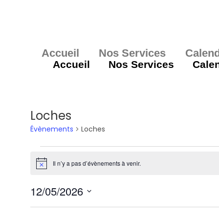
Skip
to
content
Accueil
Nos Services
Calend
Accueil
Nos Services
Calen
Loches
Évènements
Loches
Évènements
for
Il n’y a pas d’évènements à venir.
N
12
o
mai
t
2026
12/05/2026
i
c
S
e
é