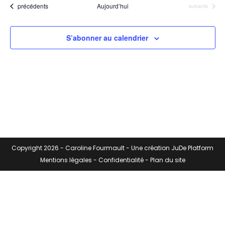
Évènements
précédents
Aujourd’hui
Évènements
suivants
l
e
c
S’abonner au calendrier
t
i
o
n
n
e
z
u
n
Copyright 2026 -
Caroline Fourmault
- Une création
JuDe Platform
e
d
Mentions légales
-
Confidentialité
-
Plan du site
a
t
e
.