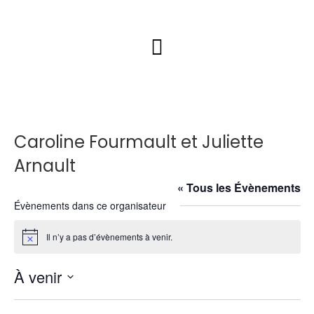
Caroline Fourmault et Juliette
Arnault
« Tous les Évènements
Évènements dans ce organisateur
Il n’y a pas d’évènements à venir.
N
o
t
À venir
i
c
S
e
é