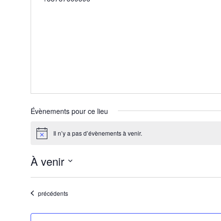
é
l
é
p
h
o
n
e
Évènements pour ce lieu
Il n’y a pas d’évènements à venir.
N
o
t
À venir
i
c
S
e
é
Évènements
précédents
l
e
c