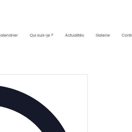
alendrier
Qui suis-je ?
Actualités
Galerie
Cont
A
d
r
e
s
s
e