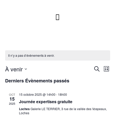
Il n’y a pas d’évènements à venir.
À venir
R
N
R
L
a
e
e
S
i
Derniers Évènements passés
v
c
é
c
s
i
l
h
h
t
g
e
e
15 octobre 2025 @ 14h00
-
18h00
OCT
e
e
15
c
a
r
Journée expertises gratuite
r
2025
t
t
c
Loches
Galerie LE TERRIER, 3 rue de la vallée des Vospeaux,
c
i
i
Loches
h