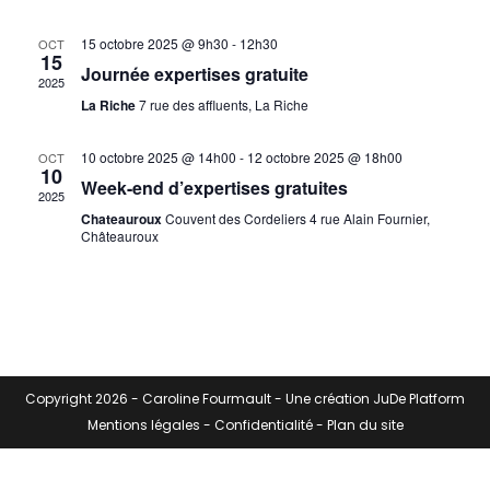
o
h
o
e
n
e
15 octobre 2025 @ 9h30
-
12h30
n
OCT
15
n
Journée expertises gratuite
d
e
2025
e
e
t
La Riche
7 rue des affluents, La Riche
z
v
u
n
u
10 octobre 2025 @ 14h00
-
12 octobre 2025 @ 18h00
OCT
n
a
10
e
e
Week-end d’expertises gratuites
v
2025
s
d
Chateauroux
Couvent des Cordeliers 4 rue Alain Fournier,
i
a
É
Châteauroux
g
t
v
e
a
è
.
n
t
e
i
m
o
Copyright 2026 -
Caroline Fourmault
- Une création
JuDe Platform
e
n
Mentions légales
-
Confidentialité
-
Plan du site
n
d
t
e