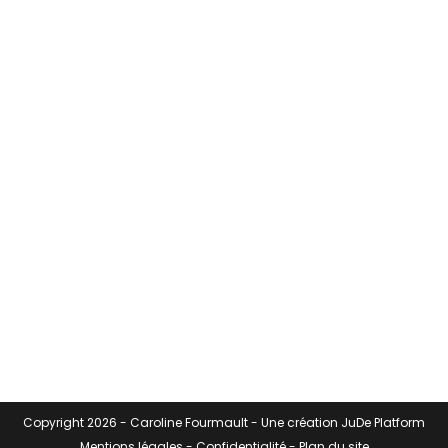
Copyright 2026 -
Caroline Fourmault
- Une création
JuDe Platform
Mentions légales
-
Confidentialité
-
Plan du site