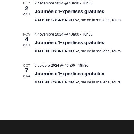
e
2 décembre 2024 @ 10h30
-
18h30
DÉC
2
c
Journée d’Expertises gratuites
2024
t
GALERIE CYGNE NOIR
52, rue de la scellerie, Tours
i
o
4 novembre 2024 @ 10h00
-
18h30
NOV
n
4
Journée d’Expertises gratuites
n
2024
e
GALERIE CYGNE NOIR
52, rue de la scellerie, Tours
z
u
7 octobre 2024 @ 10h00
-
18h30
OCT
7
n
Journée d’Expertises gratuites
2024
e
GALERIE CYGNE NOIR
52, rue de la scellerie, Tours
d
a
t
e
.