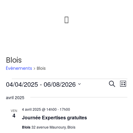
Blois
Évènements
Blois
04/04/2025
 - 
06/08/2026
R
N
R
L
a
e
e
S
i
avril 2025
v
c
é
c
s
i
l
h
h
t
4 avril 2025 @ 14h00
-
17h00
VEN
g
e
e
4
e
e
Journée Expertises gratuites
c
a
r
r
t
t
Blois
32 avenue Maunoury, Blois
c
i