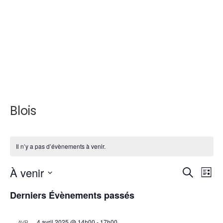
Blois
Il n’y a pas d’évènements à venir.
À venir
R
N
R
L
a
e
e
S
i
Derniers Évènements passés
v
c
é
c
s
i
l
h
h
t
g
e
e
4 avril 2025 @ 14h00
-
17h00
AVR