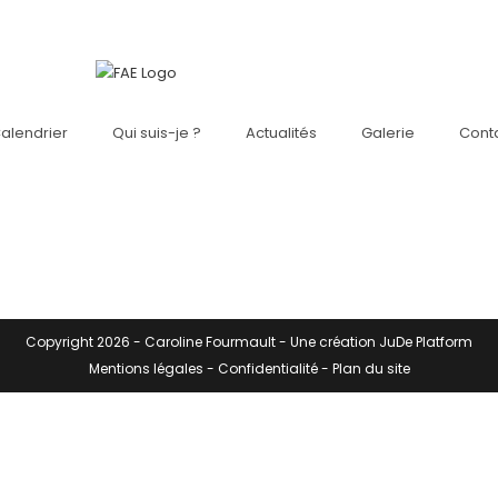
alendrier
Qui suis-je ?
Actualités
Galerie
Cont
Copyright 2026 -
Caroline Fourmault
- Une création
JuDe Platform
Mentions légales
-
Confidentialité
-
Plan du site