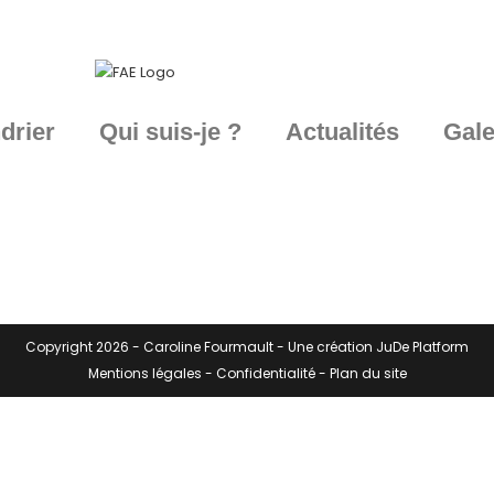
drier
Qui suis-je ?
Actualités
Gale
Copyright 2026 -
Caroline Fourmault
- Une création
JuDe Platform
Mentions légales
-
Confidentialité
-
Plan du site