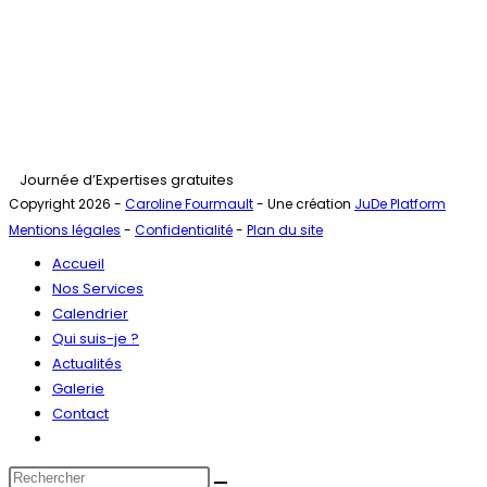
Journée d’Expertises gratuites
Copyright 2026 -
Caroline Fourmault
- Une création
JuDe Platform
Mentions légales
-
Confidentialité
-
Plan du site
Accueil
Nos Services
Calendrier
Qui suis-je ?
Actualités
Galerie
Contact