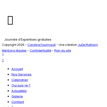
Journée d’Expertises gratuites
Copyright 2026 -
Caroline Fourmault
- Une création
JuDe Platform
Mentions légales
-
Confidentialité
-
Plan du site
Accueil
Nos Services
Calendrier
Qui suis-je ?
Actualités
Galerie
Contact