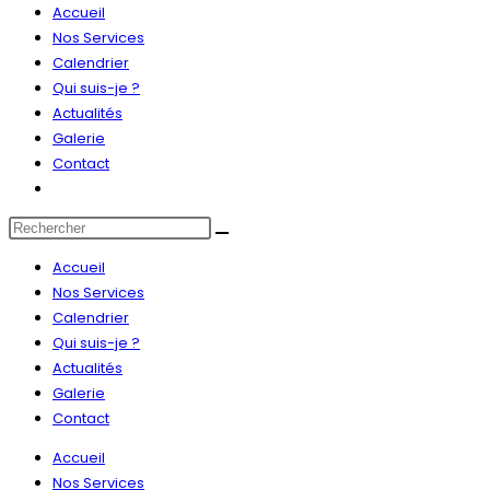
Accueil
Nos Services
Calendrier
Qui suis-je ?
Actualités
Galerie
Contact
Toggle
website
Rechercher
search
sur
Accueil
ce
Nos Services
site
Calendrier
Qui suis-je ?
Actualités
Galerie
Contact
Accueil
Nos Services