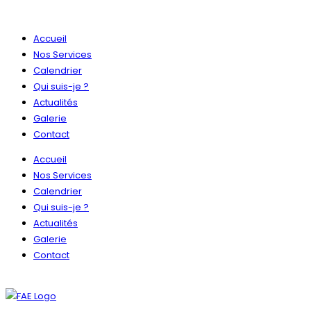
Skip
to
Accueil
content
Nos Services
Calendrier
Qui suis-je ?
Actualités
Galerie
Contact
Accueil
Nos Services
Calendrier
Qui suis-je ?
Actualités
Galerie
Contact