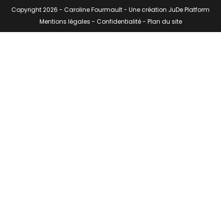
Copyright 2026 -
Caroline Fourmault
- Une création
JuDe Platform
Mentions légales
-
Confidentialité
-
Plan du site